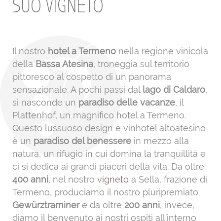
SUO VIGNETO
Il nostro
hotel a Termeno
nella regione vinicola
della
Bassa Atesina
, troneggia sul territorio
pittoresco al cospetto di un panorama
sensazionale. A pochi passi dal
lago di Caldaro
,
si nasconde un
paradiso delle vacanze
, il
Plattenhof, un magnifico hotel a Termeno.
Questo lussuoso design e vinhotel altoatesino
è un
paradiso
del benessere
in mezzo alla
natura, un rifugio in cui domina la tranquillità e
ci si dedica ai grandi piaceri della vita. Da oltre
400 anni
, nel nostro
vigneto
a Sella, frazione di
Termeno, produciamo il nostro pluripremiato
Gewürztraminer
e da oltre
200 anni
, invece,
diamo il benvenuto ai nostri ospiti all’interno